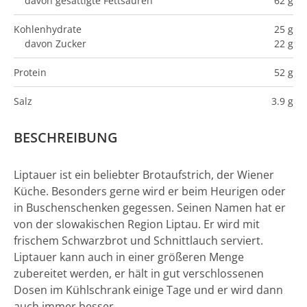
davon gesättigte Fettsäuren
62 g
Kohlenhydrate
25 g
davon Zucker
22 g
Protein
52 g
Salz
3.9 g
BESCHREIBUNG
Liptauer ist ein beliebter Brotaufstrich, der Wiener
Küche. Besonders gerne wird er beim Heurigen oder
in Buschenschenken gegessen. Seinen Namen hat er
von der slowakischen Region Liptau. Er wird mit
frischem Schwarzbrot und Schnittlauch serviert.
Liptauer kann auch in einer größeren Menge
zubereitet werden, er hält in gut verschlossenen
Dosen im Kühlschrank einige Tage und er wird dann
auch immer besser.