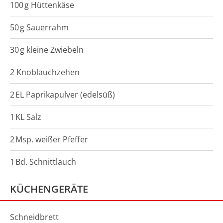
100
g
Hüttenkäse
50
g
Sauerrahm
30
g
kleine Zwiebeln
2 Knoblauchzehen
2
EL
Paprikapulver (edelsüß)
1
KL
Salz
2
Msp.
weißer Pfeffer
1
Bd.
Schnittlauch
KÜCHENGERÄTE
Schneidbrett