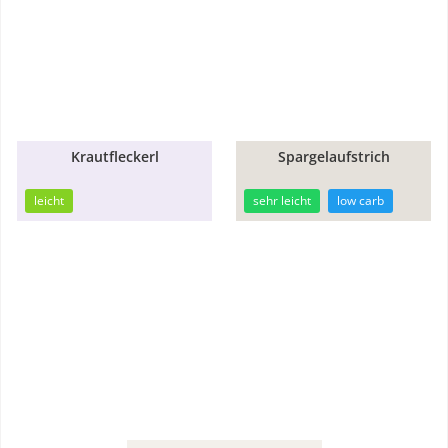
Krautfleckerl
Spargelaufstrich
30min
30min
leicht
sehr leicht
low carb