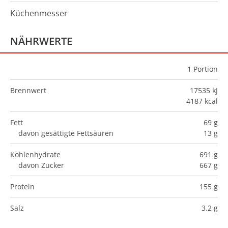
Küchenmesser
NÄHRWERTE
1
Portion
Brennwert
17535 kJ
4187 kcal
Fett
69 g
davon gesättigte Fettsäuren
13 g
Kohlenhydrate
691 g
davon Zucker
667 g
Protein
155 g
Salz
3.2 g