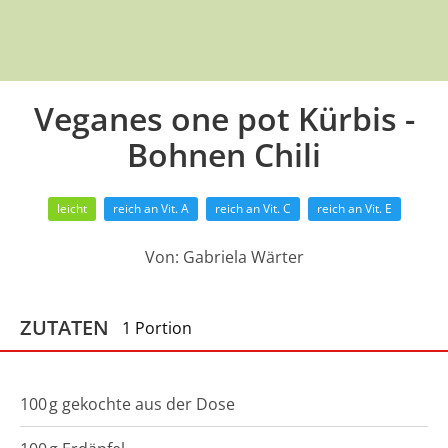
Veganes one pot Kürbis -
Bohnen Chili
leicht
reich an Vit. A
reich an Vit. C
reich an Vit. E
Von:
Gabriela Wärter
ZUTATEN
1 Portion
100
g
gekochte aus der Dose