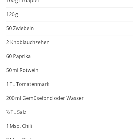
100
g
Erdäpfel
120
g
50 Zwiebeln
2 Knoblauchzehen
60 Paprika
50
ml
Rotwein
1
TL
Tomatenmark
200
ml
Gemüsefond oder Wasser
½
TL
Salz
1
Msp.
Chili