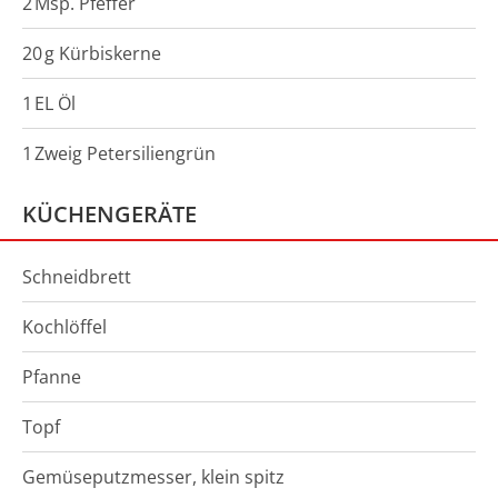
2
Msp.
Pfeffer
20
g
Kürbiskerne
1
EL
Öl
1
Zweig
Petersiliengrün
KÜCHENGERÄTE
Schneidbrett
Kochlöffel
Pfanne
Topf
Gemüseputzmesser, klein spitz