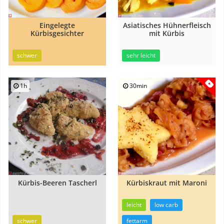
Eingelegte
Asiatisches Hühnerfleisch
Kürbisgesichter
mit Kürbis
schwer
sehr leicht
1h
30min
Kürbis-Beeren Tascherl
Kürbiskraut mit Maroni
leicht
low carb
schwer
fettarm