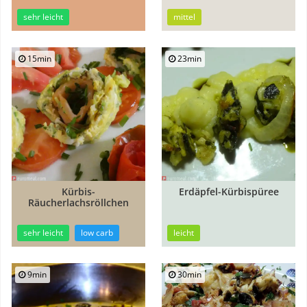
sehr leicht
mittel
15min
23min
Kürbis-
Erdäpfel-Kürbispüree
Räucherlachsröllchen
sehr leicht
low carb
leicht
9min
30min