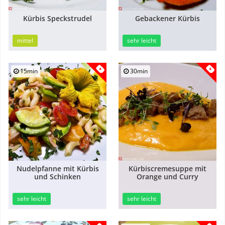
Kürbis Speckstrudel
Gebackener Kürbis
mittel
sehr leicht
15min
30min
Nudelpfanne mit Kürbis
Kürbiscremesuppe mit
und Schinken
Orange und Curry
sehr leicht
sehr leicht