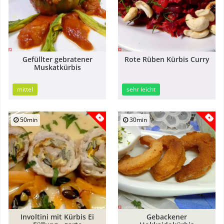
Gefüllter gebratener
Rote Rüben Kürbis Curry
Muskatkürbis
mittel
sehr leicht
50min
30min
Involtini mit Kürbis Ei
Gebackener