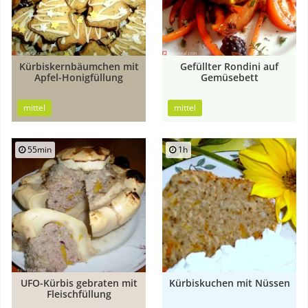
Kürbiskernbäumchen mit
Gefüllter Rondini auf
Apfel-Honigfüllung
Gemüsebett
mittel
mittel
55min
1h
UFO-Kürbis gebraten mit
Kürbiskuchen mit Nüssen
Fleischfüllung