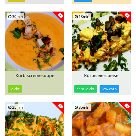
30min
13min
Kürbiscremesuppe
Kürbiseierspeise
leicht
sehr leicht
low carb
25min
35min