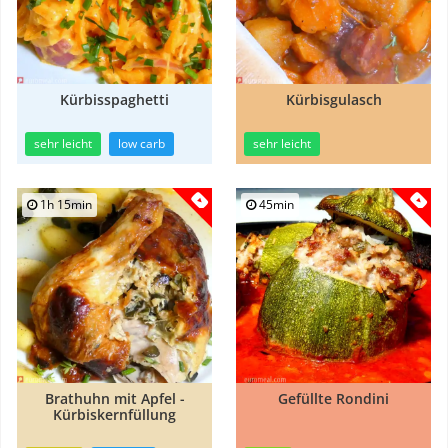
Kürbisspaghetti
Kürbisgulasch
sehr leicht
low carb
sehr leicht
1h 15min
45min
Brathuhn mit Apfel -
Gefüllte Rondini
Kürbiskernfüllung