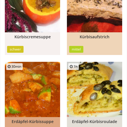
Kürbiscremesuppe
Kürbisaufstrich
schwer
mittel
30min
1h
Erdäpfel-Kürbissuppe
Erdäpfel-Kürbisroulade