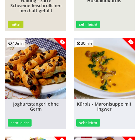
Füllung - zarte
Hokkaidokürbis
Schweinefleischröllchen
herzhaft gefüllt
mittel
sehr leicht
40min
30min
Joghurtstangerl ohne
Kürbis - Maronisuppe mit
Germ
Ingwer
sehr leicht
sehr leicht