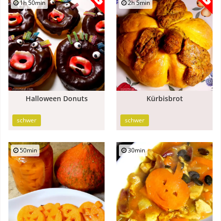
1h 50min
2h 5min
Halloween Donuts
Kürbisbrot
schwer
schwer
50min
30min