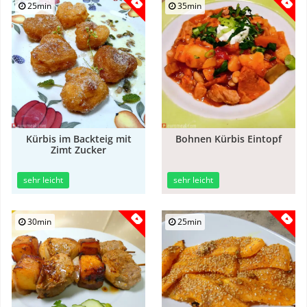
25min
35min
Kürbis im Backteig mit
Bohnen Kürbis Eintopf
Zimt Zucker
sehr leicht
sehr leicht
30min
25min