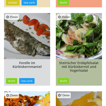
schwer
low carb
leicht
35min
35min
Forelle im
Steirischer Erdäpfelsalat
Kürbiskernmantel
mit Kürbiskernöl und
Vogerlsalat
leicht
low carb
leicht
25min
13min