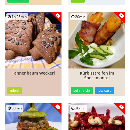
1h 25min
20min
Tannenbaum Weckerl
Kürbisstreifen im
Speckmantel
mittel
sehr leicht
low carb
50min
30min