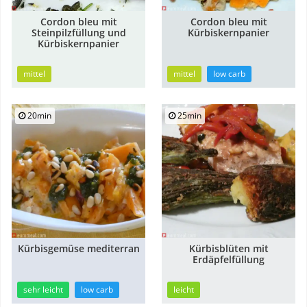
Cordon bleu mit
Cordon bleu mit
Steinpilzfüllung und
Kürbiskernpanier
Kürbiskernpanier
mittel
mittel
low carb
20min
25min
Kürbisgemüse mediterran
Kürbisblüten mit
Erdäpfelfüllung
sehr leicht
low carb
leicht