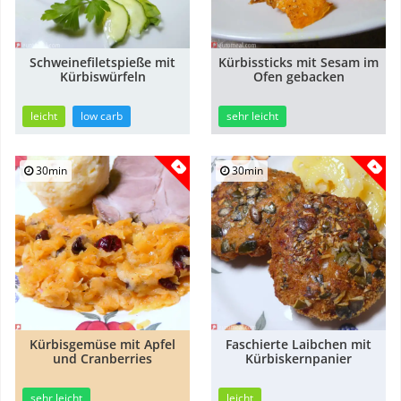
Schweinefiletspieße mit
Kürbissticks mit Sesam im
Kürbiswürfeln
Ofen gebacken
leicht
low carb
sehr leicht
30min
30min
Kürbisgemüse mit Apfel
Faschierte Laibchen mit
und Cranberries
Kürbiskernpanier
sehr leicht
leicht