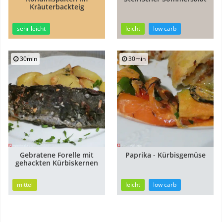
Kräuterbackteig
sehr leicht
leicht
low carb
30min
30min
Gebratene Forelle mit
Paprika - Kürbisgemüse
gehackten Kürbiskernen
mittel
leicht
low carb