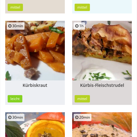
mittel
mittel
30min
1h
Kürbiskraut
Kürbis-Fleischstrudel
leicht
mittel
30min
20min