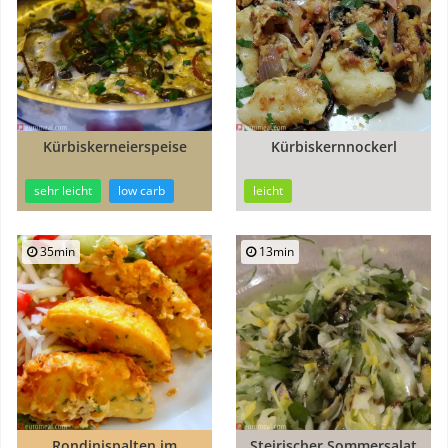
Kürbiskerneierspeise
Kürbiskernnockerl
sehr leicht
low carb
leicht
35min
13min
Rondinispalten im
Steirischer Sommersalat