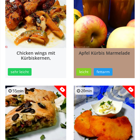
Chicken wings mit
Apfel Kürbis Marmelade
Kürbiskernen,
sehr leicht
leicht
fettarm
55min
20min