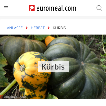
ANLÄSSE
HERBST
KÜRBIS
Kürbis