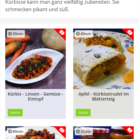
Kürbisse kann man ganz vielfältig zubereiten. Sie
schmecken pikant und süß.
30min
40min
Kürbis - Linsen - Gemüse -
Apfel - Kürbisstrudel im
Eintopf
Blätterteig
leicht
leicht
40min
35min