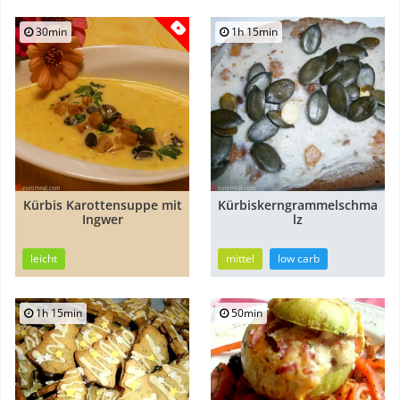
30min
1h 15min
Kürbis Karottensuppe mit
Kürbiskerngrammelschma
Ingwer
lz
leicht
mittel
low carb
1h 15min
50min